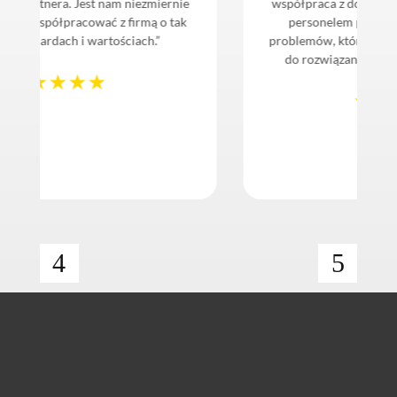
 Jest nam niezmiernie
współpraca z doświadczonym i pr
racować z firmą o tak
personelem pozwoliła nam unik
h i wartościach.”
problemów, które wcześniej wydawa
do rozwiązania z powodów techn