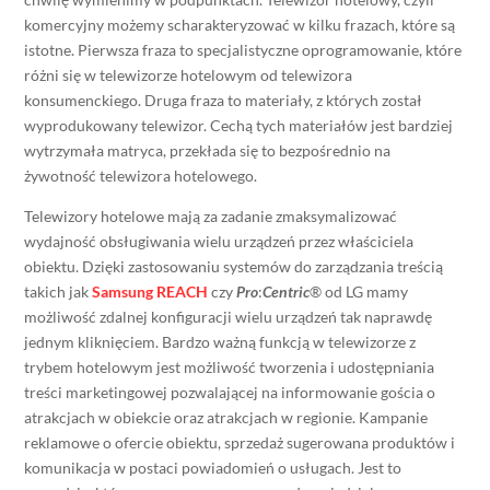
komercyjny możemy scharakteryzować w kilku frazach, które są
istotne. Pierwsza fraza to specjalistyczne oprogramowanie, które
różni się w telewizorze hotelowym od telewizora
konsumenckiego. Druga fraza to materiały, z których został
wyprodukowany telewizor. Cechą tych materiałów jest bardziej
wytrzymała matryca, przekłada się to bezpośrednio na
żywotność telewizora hotelowego.
Telewizory hotelowe mają za zadanie zmaksymalizować
wydajność obsługiwania wielu urządzeń przez właściciela
obiektu. Dzięki zastosowaniu systemów do zarządzania treścią
takich jak
Samsung REACH
czy
Pro
:
Centric
® od LG mamy
możliwość zdalnej konfiguracji wielu urządzeń tak naprawdę
jednym kliknięciem. Bardzo ważną funkcją w telewizorze z
trybem hotelowym jest możliwość tworzenia i udostępniania
treści marketingowej pozwalającej na informowanie gościa o
atrakcjach w obiekcie oraz atrakcjach w regionie. Kampanie
reklamowe o ofercie obiektu, sprzedaż sugerowana produktów i
komunikacja w postaci powiadomień o usługach. Jest to