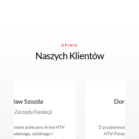
OPINIE
Naszych Klientów
 Szozda
Dorota Haczkiewi
ządu Fundacji
Wspólnik
 polecamy firmę HTV
“Z przyjemnością stwierdzam, że 
ego, solidnego i
HTV Polska był wyborem trafi