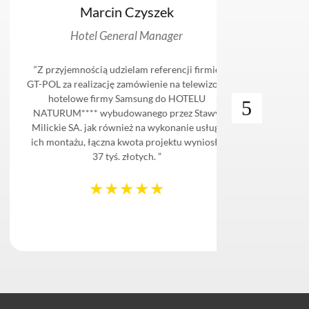
Marcin Czyszek
Hotel General Manager
“Z przyjemnością udzielam referencji firmie
“HTV Po
GT-POL za realizację zamówienie na telewizory
161 tel
hotelowe firmy Samsung do HOTELU
HBU8000 
NATURUM**** wybudowanego przez Stawy
Cloud
Milickie SA. jak również na wykonanie usługi
dedykow
ich montażu, łączna kwota projektu wyniosła
wyświe
37 tyś. złotych. ”
naszych g
o