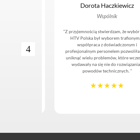
zda
Dorota Haczkiewicz
Fundacji
Wspólnik
camy firmę HTV
“Z przyjemnością stwierdzam, że wybór fi
olidnego i
HTV Polska był wyborem trafionym, a
. Jest nam
współpraca z doświadczonym i
y współpracować
profesjonalnym personelem pozwoliła n
andardach i
uniknąć wielu problemów, które wcześnie
wydawały na się nie do rozwiązania z
powodów technicznych. ”