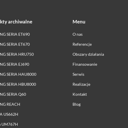
kty archiwalne
Menu
G SERIA ET690
O nas
G SERIA ET670
Referencje
NG SERIA HRU750
Obszary działania
G SERIA EJ690
Finansowanie
NG SERIA HAU8000
Serwis
NG SERIA HBU8000
Realizacje
NG SERIA Q60
Kontakt
NG REACH
Blog
IA US662H
ia UM767H